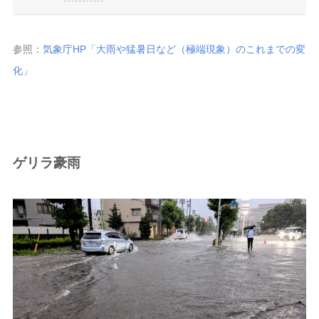
参照：
気象庁HP「大雨や猛暑日など（極端現象）のこれまでの変
化」
ゲリラ豪雨