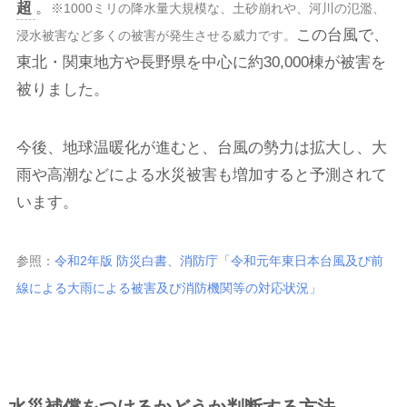
超
。
※1000ミリの降水量大規模な、土砂崩れや、河川の氾濫、
この台風で、
浸水被害など多くの被害が発生させる威力です。
東北・関東地方や長野県を中心に約30,000棟が被害を
被りました。
今後、地球温暖化が進むと、台風の勢力は拡大し、大
雨や高潮などによる水災被害も増加すると予測されて
います。
参照：
令和2年版 防災白書
、
消防庁「令和元年東日本台風及び前
線による大雨による被害及び消防機関等の対応状況」